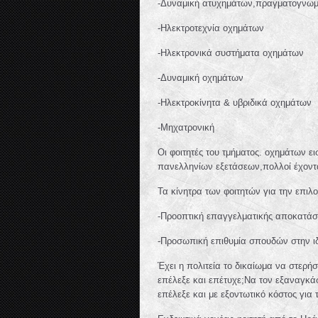
-Δυναμική ατυχημάτων,πραγματογνω
-Ηλεκτροτεχνία οχημάτων
-Ηλεκτρονικά συστήματα οχημάτων
-Δυναμική οχημάτων
-Ηλεκτροκίνητα & υβριδικά οχημάτων
-Μηχατρονική
Οι φοιτητές του τμήματος. οχημάτων ε
πανελληνίων εξετάσεων,πολλοί έχοντα
Τα κίνητρα των φοιτητών για την επιλ
-Προοπτική επαγγελματικής αποκατάσ
-Προσωπική επιθυμία σπουδών στην ιδ
Έχει η πολιτεία το δικαίωμα να στερήσ
επέλεξε και επέτυχε;Να τον εξαναγκάσ
επέλεξε και με εξοντωτικό κόστος για τ