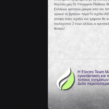
δάχτυλο μας.Το Υπουργείο Παιδείας θέ
Ελλήνων φοιτητών,μακριά από τον τόπο
οριακά τα βγάζουν πέρα!Το σχέδιο ΑΘ
άποψη ποιες σχολές και τμήματα θα κ
τουλάχιστον 2 ετών.αλλιώς οι αρνητικ
θετικές!
H Electro Team Ma
εγκατάσταση και 
τύπους οχημάτων
Δείτε περισσότερ