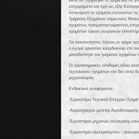
ώστε να προβληθεί το τμήμα και να γίν
επιχειρήματα και έχει ως εξής:Καταρ
αντικείμενο τα οχήματα,αγνοώντας τις
Τμήματος Οχημάτων σημαντικές θέσει
οχημάτων,πραγματογνωμοσύνες,επιχει
οχημάτων έργων,γεωργικών ελκυστήρω
Για ακατανόητους λόγους,το τμήμα οχ
η αγορά εργασίας καταδεικνύει επί σε
μοναδικότητα του τμήματος οχημάτων 
Οι εργαστηριακές υποδομές,αξίας εκατ
τεχνολογίας οχημάτων και δεν είναι δ
μηχανολογίας.
Ενδεικτικά αναφέρονται:
-Εργαστήριο Τεχνικού Ελέγχου Οχημά
-Αεροσήραγγα μελέτης Αεροδυναμικής 
-Εργαστήριο μηχανών εσωτερικής καύσ
-Εργαστήριο ηλεκτροτεχνίας / ηλεκτρο