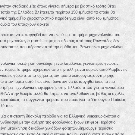
νόταν σταδιακά,είτε όπως γίνεται σήμερα με βιαστικό τρόπο,θέτει
τοπίο της Ελλάδας.Βλέπετε,τα περίπου 150 τμήματα τα οποία θα
ενικό τμήμα.Πιο χαρακτηριστικό παράδειγμα είναι αυτό του τμήματος
 όμοιά του υπάρχουν αρκετά.
ρόκειται να καταργηθεί και να ενωθεί με το τμήμα μηχανολογίας του
από μηχανολογία (πιστέψτε με,πιο ειδικούς από τους Powerάδες δεν
οι συντάκτες που πέρασαν από την ομάδα του Power είναι μηχανολόγοι
ολογική σκέψη και συνείδηση,ενώ λαμβάνεις γενικότερες γνώσεις
ναν τομέα.Το τμήμα οχημάτων από την άλλη,είναι κυρίως αυτό!Λαμβάνεις
 γνώσεις γύρω από τα οχήματα,τον τρόπο λειτουργίας,συντήρησης
άνω στον τομέα αυτό.Πώς είναι δυνατόν να καταργηθεί ίσως το πιο
νο τμήμα τεχνολογικής εφαρμογής στην Ελλάδα απλά για το γενικότερο
ΑΘΗΝΑ στην θεωρία,αλλά θα έπρεπε να αναλυθούν εις βάθος οι σχολές
περιπτώσεις τα συγγενικά τμήματα που προτείνει το Υπουργείο Παιδείας
ξύ τους.
 μία απίστευτη δύσκολη περίοδο για τα Ελληνικά νοικοκυριά-όπου οι
 συνδυασμό με την αύξηση της φορολογίας,έχουν επιφέρει τεράστιο
ένη μετακίνηση δεκάδων χιλιάδων φοιτητών,δημιουργεί τεράστια
πιπτώσεις στο εκπαιδευτικό σύστημα.Ας μην κρυβόμαστε πίσω από το