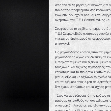
Από την άλλη μεριά,η συνένωση,είτε γι
πολλαπλά προβλήματα στο κοινωνικό 
ενωθούν δεν έχουν όλα ''άμεσο'' συγγ
οχημάτων του Τ.Ε.Ι Θεσσαλονίκης και
Σύμφωνα με το σχέδιο,το τμήμα αυτό π
Τ.Ε.Ι Σερρών.Βέβαια,όποιος γνωρίζει 
γίνεται να βρείτε,αφού οι περισσότερ
μηχανικοί.
Ως μηχανολόγος λοιπόν,αποκτάς μηχαν
μηχανολογίας δίχως εξειδίκευση σε έ
εμπεριστατωμένες και εξειδικευμένες
τους,αλλά και τις νέες τεχνολογίες π
καινοτόμο και το πιο άρτια εξοπλισμέ
(και αμφίβολο) καλό;Καλό το σχέδιο 
και τα τμήματα τους,αφού σε αρκετές 
δεν έχουν απολύτως καμία σχέση μετα
Τέλος να αναφέρουμε ότι το κράτος σε
μειώσεις σε μισθούς και συντάξεις,σε
οικονομικό πλήγμα-με την εξαναγκασμ
οικονομικά προβλήματα με άγνωστες ε