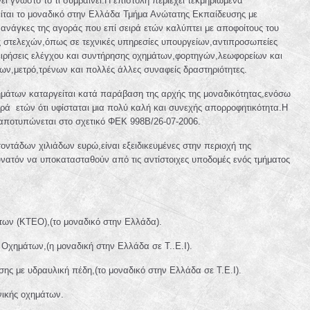
ει γνωστό το τι συμβαίνει.Η επιστολή περιέχει τεκμηριωμένα
γείται το μοναδικό στην Ελλάδα Τμήμα Ανώτατης Εκπαίδευσης με
 ανάγκες της αγοράς που επί σειρά ετών καλύπτει με αποφοίτους του
ς στελεχών,όπως σε τεχνικές υπηρεσίες υπουργείων,αντιπροσωπείες
ρήσεις ελέγχου και συντήρησης οχημάτων,φορτηγών,λεωφορείων και
ν,μετρό,τρένων και πολλές άλλες συναφείς δραστηριότητες.
ημάτων καταργείται κατά παράβαση της αρχής της μοναδικότητας,ενόσω
ιρά ετών ότι υφίσταται μια πολύ καλή και συνεχής απορροφητικότητα.Η
αποτυπώνεται στο σχετικό ΦΕΚ 998Β/26-07-2006.
οντάδων χιλιάδων ευρώ,είναι εξειδικευμένες στην περιοχή της
υνατόν να υποκατασταθούν από τις αντίστοιχες υποδομές ενός τμήματος
των (ΚΤΕΟ),(το μοναδικό στην Ελλάδα).
Οχημάτων,(η μοναδική στην Ελλάδα σε Τ..Ε.Ι).
ης με υδραυλική πέδη,(το μοναδικό στην Ελλάδα σε Τ.Ε.Ι).
νικής οχημάτων.