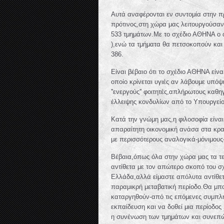
Αυτά αναφέρονται εν συντομία στην π
πρότινος,στη χώρα μας λειτουργούσαν 
533 τμημάτων.Με το σχέδιο ΑΘΗΝΑ ο αρ
),ενώ τα τμήματα θα πετσοκοπούν και θ
386.
Είναι βέβαιο ότι το σχέδιο ΑΘΗΝΑ εί
οποίο κρίνεται υγιές αν λάβουμε υπόψ
''ενεργούς'' φοιτητές,απλήρωτους καθηγ
έλλειψης κονδυλίων από το Υπουργείο Π
Κατά την γνώμη μας,η φιλοσοφία είνα
απαραίτητη οικονομική ανάσα στα κρα
με περισσότερους αναλογικά-μόνιμους
Βέβαια,όπως όλα στην χώρα μας τα τε
αντίθετα με τον απώτερο σκοπό του σχε
Ελλάδα,αλλά είμαστε απόλυτα αντίθετοι
παραμικρή μεταβατική περίοδο.Θα μπο
καταργηθούν-από τις επόμενες συμπλ
εκπαίδευση και να δοθεί μια περίοδος 
η συνένωση των τμημάτων και συνεπώ