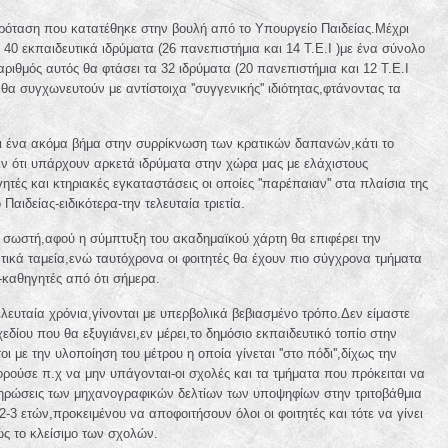
ρόταση που κατατέθηκε στην βουλή από το Υπουργείο Παιδείας.Μέχρι
40 εκπαιδευτικά ιδρύματα (26 πανεπιστήμια και 14 Τ.Ε.Ι )με ένα σύνολο
ιθμός αυτός θα φτάσει τα 32 ιδρύματα (20 πανεπιστήμια και 12 Τ.Ε.Ι
α συγχωνευτούν με αντίστοιχα ''συγγενικής'' ιδιότητας,φτάνοντας τα
ναι ένα ακόμα βήμα στην συρρίκνωση των κρατικών δαπανών,κάτι το
ιν ότι υπάρχουν αρκετά ιδρύματα στην χώρα μας με ελάχιστους
ητές και κτηριακές εγκαταστάσεις οι οποίες ''παρέπαιαν'' στα πλαίσια της
αιδείας-ειδικότερα-την τελευταία τριετία.
ι σωστή,αφού η σύμπτυξη του ακαδημαϊκού χάρτη θα επιφέρει την
τικά ταμεία,ενώ ταυτόχρονα οι φοιτητές θα έχουν πιο σύγχρονα τμήματα
-καθηγητές από ότι σήμερα.
λευταία χρόνια,γίνονται με υπερβολικά βεβιασμένο τρόπο.Δεν είμαστε
δίου που θα εξυγιάνει,εν μέρει,το δημόσιο εκπαιδευτικό τοπίο στην
 με την υλοποίηση του μέτρου η οποία γίνεται ''στο πόδι'',δίχως την
ρούσε π.χ να μην υπάγονται-οι σχολές και τα τμήματα που πρόκειται να
ηρώσεις των μηχανογραφικών δελτίων των υποψηφίων στην τριτοβάθμια
2-3 ετών,προκειμένου να αποφοιτήσουν όλοι οι φοιτητές και τότε να γίνει
ς το κλείσιμο των σχολών.