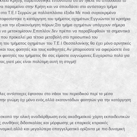
άκλειο Κρήτης παραπονέθηκε εντονότατα ότι αν ήθελε να σπουδάσει το
να παραμείνει στην Κρήτη και να σπουδάσει στο αντίστοιχο τμήμα
χι στο Τ.Ε.Ι Σερρών,με πολλαπλάσια έξοδα.Με ποιά συγκεκριμένα
αποφασίστηκε η κατάργηση του τμήματος οχημάτων;Εγγυώνται τα κριτήρια
ση και την εξοικονόμηση πόρων;Στο τμήμα οχημάτων υπάρχουν σήμερα
πει να μετακομίσουν.Επιπλέον,δεν πρέπει να παραβλεφθούν τα σημαντικά
 που προκαλεί μια τέτοια μεταβολή στο προσωπικό του
 του τμήματος οχημάτων του Τ.Ε.Ι Θεσσαλονίκης θα έχει μόνο αρνητικές
 και τους φοιτητές και τους καθηγητές.Αν μπορούσατε να αφιερώσετε ένα
οι φοιτητές του τμήματος θα σας είμαστε ευγνώμονες.Ευχαριστώ πολύ για
ας,γιατί μας είναι πολύτιμη αυτή τη στιγμή!
ες αντίστοιχες έφτασαν στο inbox του περιοδικού περί τα μέσα
την γνώμη όχι μόνο ενός,αλλά εκατοντάδων φοιτητών για την κατάργηση
σκοπό την ολική αναδιάρθρωση ενός ακαδημαϊκού χάρτη εκπαιδευτικών
ς συνθήκες διδασκαλίας και μόρφωσης με επαρκείς κτιριακές
ναμικό,αλλά και μεγαλύτερο επαγγελματικό ορίζοντα με πιο δυναμική