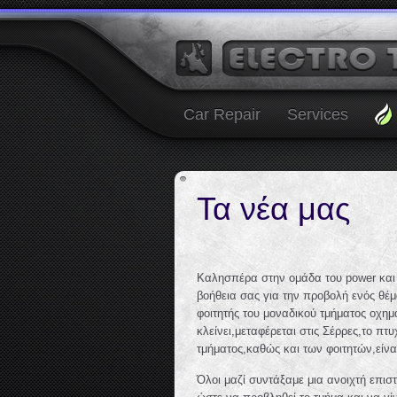
Car Repair
Services
Τα νέα μας
Καλησπέρα στην ομάδα του power και
βοήθεια σας για την προβολή ενός θέμ
φοιτητής του μοναδικού τμήματος οχη
κλείνει,μεταφέρεται στις Σέρρες,το π
τμήματος,καθώς και των φοιτητών,είνα
Όλοι μαζί συντάξαμε μια ανοιχτή επι