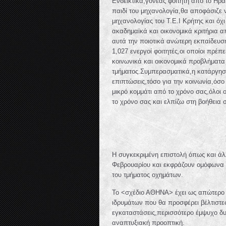
Ενδεικτικά,γονέας φοιτητή από το Ηρ
παιδί του μηχανολογία,θα αποφάσιζε 
μηχανολογίας του Τ.Ε.Ι Κρήτης και ό
ακαδημαϊκά και οικονομικά κριτήρια 
αυτά την ποιοτικά ανώτερη εκπαίδευ
1,027 ενεργοί φοιτητές,οι οποίοι πρέ
κοινωνικά και οικονομικά προβλήματα
τμήματος.Συμπερασματικά,η κατάργηση
επιπτώσεις,τόσο για την κοινωνία,όσο
μικρό κομμάτι από το χρόνο σας,όλοι 
το χρόνο σας και ελπίζω στη βοήθεια σ
Η συγκεκριμένη επιστολή όπως και άλλ
Φεβρουαρίου και εκφράζουν ομόφωνα 
του τμήματος οχημάτων.
Το <σχέδιο ΑΘΗΝΑ> έχει ως απώτερο 
ιδρυμάτων που θα προσφέρει βέλτιστε
εγκαταστάσεις,περισσότερο έμψυχο δυ
αναπτυξιακή προοπτική.