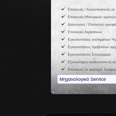
Επισκευές / Ανακατασκευές σε 
Επισκευές Ηλεκτρικών τιμονιών
Διαγνώσεις / Επισκευές εγκεφ
Επισκευές Αερόσακων
Εγκαταστάσεις συστημάτων Ήχ
Εγκαταστάσεις προβολέων ομί
Εγκαταστάσεις Συναγερμών
Εξολοκλήρου ανακατασκευή ηλε
Επισκευές σε φορτηγά, λεωφορ
Μηχανολογικό Service