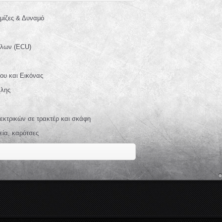
μίζες & Δυναμό
άλων (ECU)
ου και Εικόνας
χλης
κτρικών σε τρακτέρ και σκάφη
εία, καρότσες