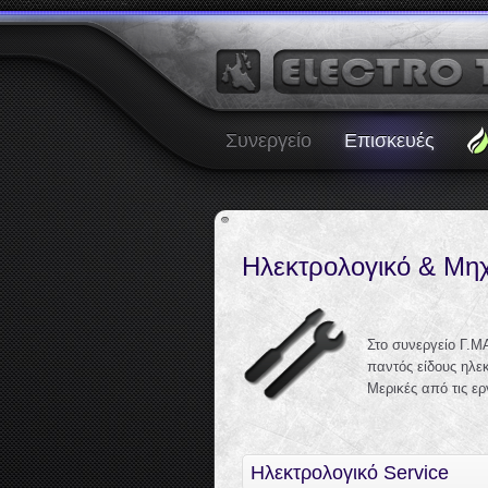
Συνεργείο
Επισκευές
Ηλεκτρολογικό & Μηχ
Στο συνεργείο Γ.
παντός είδους ηλε
Μερικές από τις ερ
Ηλεκτρολογικό Service