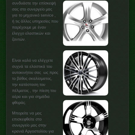
συνδυάστε την επίσκεψή
σας στο συνεργείο μας
για το μηχανικό service ,
ή τις άλλες υπηρεσίες που
παρέχουμε με έναν
έλεγχο ελαστικών και
ζαντών.
Είναι καλό να ελέγχετε
συχνά τα ελαστικά του
αυτοκινήτου σας ως προς
το βάθος σκαλίσματος,
την κατάσταση του
πέλματος , την πίεση του
αέρα και για σημάδια
φθοράς.
Μπορείτε να μας
επισκεφθείτε στο
συνεργείο μας στην
κρανιά Αργοστολίου για