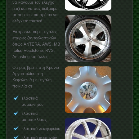
να κάνουμε τον έλεγχο
μαζί και να σας δείξουμε
τα σημεία που πρέπει να
ελέγχετε τακτικά.
Εκπροσωπούμε μεγάλες
εταιρίες ζαντοελαστικών
όπως ANTERA, AWS, MB
Italia, Roadstone, RVS,
Arcasting και άλλες
Θα μας βρείτε στη Κρανιά
Αργοστολίου στη
Κεφαλονιά με μεγάλη
ποικιλία σε
ελαστικά
αυτοκινήτου
ελαστικά
μοτοσυκλέτας
ελαστικά λεωφορείου
ελαστικά φορτηγών