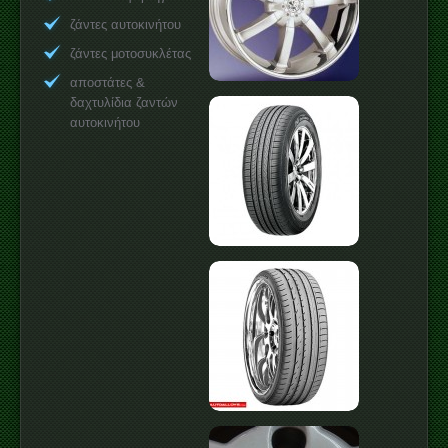
ζάντες αυτοκινήτου
ζάντες μοτοσυκλέτας
αποστάτες &
δαχτυλίδια ζαντών
αυτοκινήτου