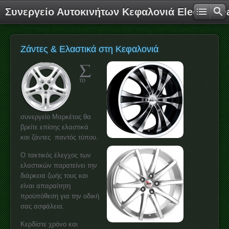
Συνεργείο Αυτοκινήτων Κεφαλονιά Electro T
Ζάντες & Ελαστικά στη Κεφαλονιά
Σ
το
συνεργείο Μαρκέτος θα
βρείτε επίσης ελαστικά
και ζάντες παντός τύπου.
Ο τακτικός έλεγχος των
ελαστικών παρατείνει την
διάρκεια ζωής τους και
είναι απαραίτητη
προϋπόθεση για την οδική
σας ασφάλεια.
Κερδίστε χρόνο και